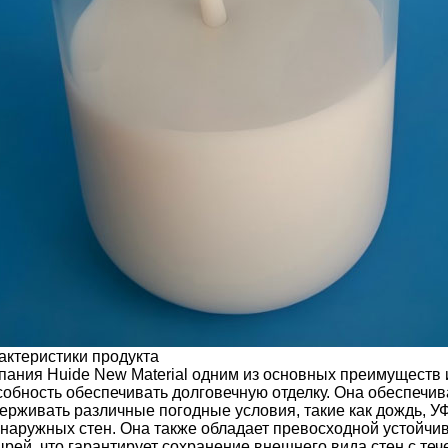
актеристики продукта
пания Huide New Material одним из основных преимуществ 
собность обеспечивать долговечную отделку. Она обеспечив
ерживать различные погодные условия, такие как дождь, УФ
 наружных стен. Она также обладает превосходной устойч
ырей, что гарантирует сохранение внешнего вида стен с те