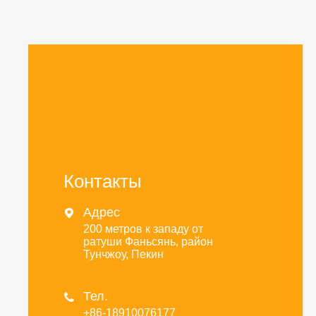
Контакты
Адрес

200 метров к западу от
ратуши Фаньсянь, район
Тунчжоу, Пекин
Тел.

+86-18910076177