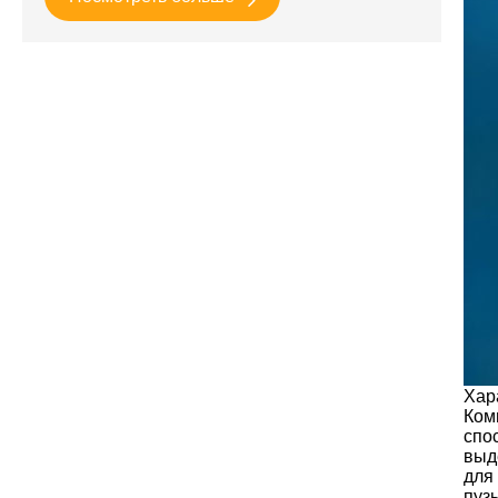
Хар
Ком
спо
выд
для
пуз