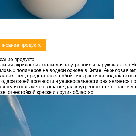
писание продукта
сание продукта
льсия акриловой смолы для внутренних и наружных стен Hu
иловых полимеров на водной основе в Китае. Акриловая эму
ужных стен, представляет собой тип краски на водной осно
годаря своей прочности и универсальности она является п
овном используется в краске для внутренних стен, краске
ке, огнестойкой краске и других областях.