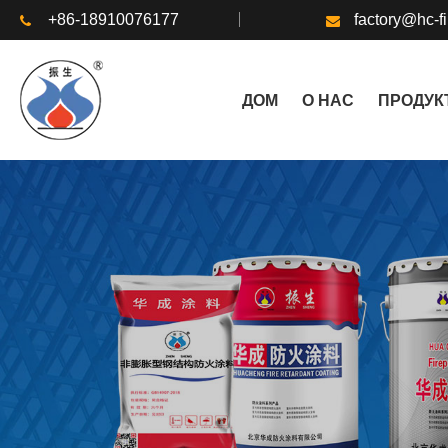
+86-18910076177
factory@hc-f
ДОМ
О НАС
ПРОДУК