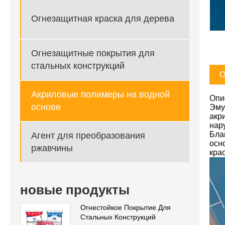
Огнезащитная краска для дерева
Огнезащитные покрытия для
стальных конструкций
О
Акриловые полимеры на водной
Опи
основе
Эму
акр
нар
Бла
Агент для преобразования
осн
ржавчины
крас
новые продукты
Огнестойкое Покрытие Для
Стальных Конструкций