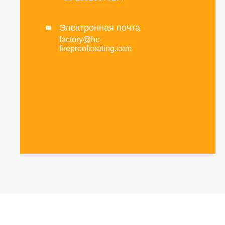
Электронная почта

factory@hc-
fireproofcoating.com