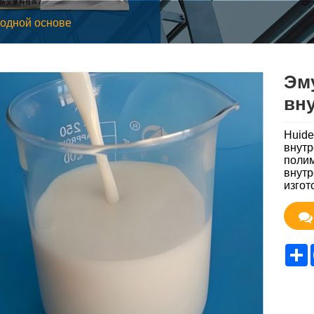
одной основе
Эм
вну
Huide
внутр
полим
внутр
изгот
S