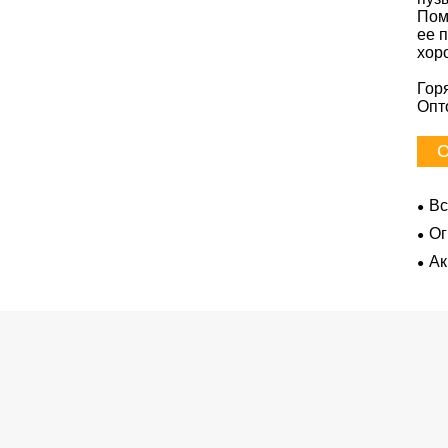
Пом
ее 
хор
Гор
Опт
С
Вс
Ог
Ак