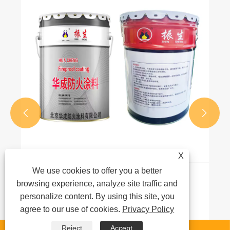


X
We use cookies to offer you a better
ющая
Как выбрать вспучивающуюся
browsing experience, analyze site traffic and
руется на
огнезащитную краску для конкре
personalize content. By using this site, you
объекта?
agree to our use of cookies.
Privacy Policy
Посмотреть больше >>
Reject
Accept