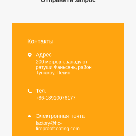
Отправить запрос
Контакты
Адрес

200 метров к западу от
ратуши Фаньсянь, район
Тунчжоу, Пекин
Тел.

+86-18910076177
Электронная почта

factory@hc-
fireproofcoating.com