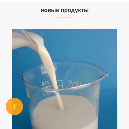
Покрытиерытий стандарты безопасности?
новые продукты

