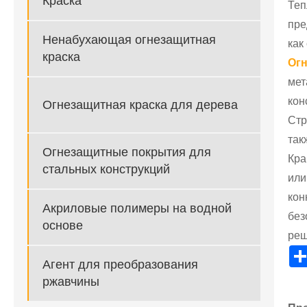
Краска
Теп
пре
Ненабухающая огнезащитная
как
краска
Огн
мет
кон
Огнезащитная краска для дерева
Стр
так
Огнезащитные покрытия для
Кра
стальных конструкций
или
кон
Акриловые полимеры на водной
без
основе
реш
Агент для преобразования
ржавчины