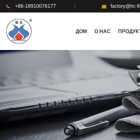
+86-18910076177
factory@hc-f
ДОМ
О НАС
ПРОДУК