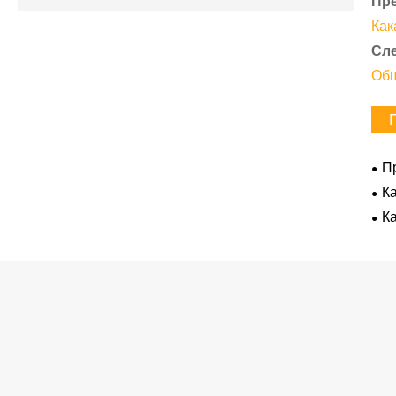
Пр
Как
Сл
Общ
П
пок
К
дер
К
без