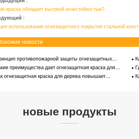
едыдущий :
ая краска обладает высокой огнестойкостью?
едующий :
ее использование огнезащитного покрытия стальной конс
Похожие новости
ринцип противопожарной защиты огнезащитных
К
рытий
акие преимущества дает огнезащитная краска для
Г
ева в общественных зданиях
де
ак огнезащитная краска для дерева повышает
К
опасность зданий?
тес
новые продукты