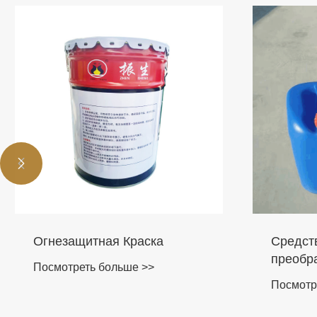


раска Для
Огнезащитная Краска
Посмотреть больше >>
е >>