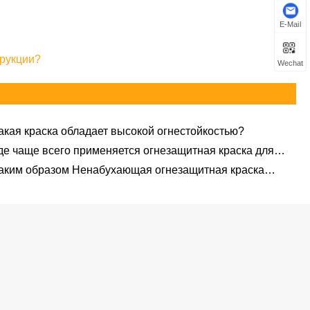
E-Mail
трукции?
Wechat
акая краска обладает высокой огнестойкостью?
де чаще всего применяется огнезащитная краска для
рева в строительстве?
аким образом Ненабухающая огнезащитная краска
тируется на качество?