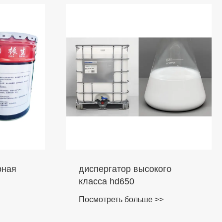
лая Противопожарная
диспергатор выс
ска
класса hd650
мотреть больше >>
Посмотреть больш