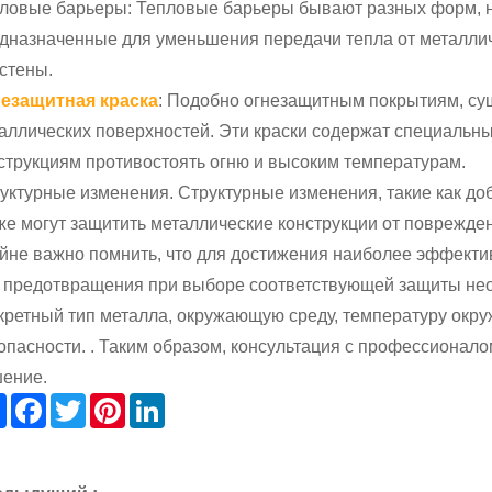
ловые барьеры: Тепловые барьеры бывают разных форм, н
дназначенные для уменьшения передачи тепла от металли
 стены.
езащитная краска
: Подобно огнезащитным покрытиям, су
аллических поверхностей. Эти краски содержат специальн
струкциям противостоять огню и высоким температурам.
уктурные изменения. Структурные изменения, такие как до
же могут защитить металлические конструкции от поврежде
йне важно помнить, что для достижения наиболее эффекти
 предотвращения при выборе соответствующей защиты нео
кретный тип металла, окружающую среду, температуру ок
опасности. . Таким образом, консультация с профессионало
ение.
Share
Facebook
Twitter
Pinterest
LinkedIn