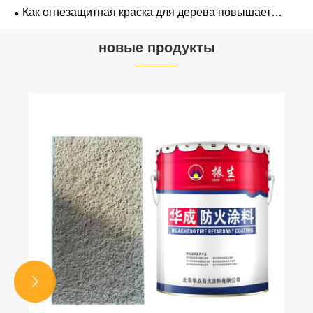
для дерева в строительстве?
Как огнезащитная краска для дерева повышает
безопасность зданий?
новые продукты

