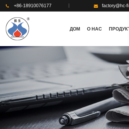
+86-18910076177
factory@hc-f
ДОМ
О НАС
ПРОДУК