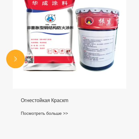


Огнестойкая Краскm
Посмотреть больше >>