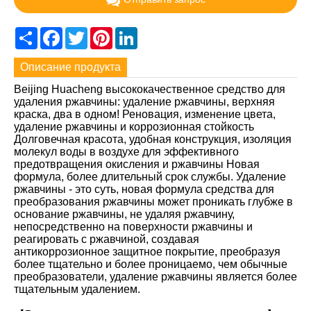
Share
Facebook
Twitter
Pinterest
LinkedIn
Описание продукта
Beijing Huacheng высококачественное средство для
удаления ржавчины: удаление ржавчины, верхняя
краска, два в одном! Реновация, изменение цвета,
удаление ржавчины и коррозионная стойкость
Долговечная красота, удобная конструкция, изоляция
молекул воды в воздухе для эффективного
предотвращения окисления и ржавчины Новая
формула, более длительный срок службы. Удаление
ржавчины - это суть, новая формула средства для
преобразования ржавчины может проникать глубже в
основание ржавчины, не удаляя ржавчину,
непосредственно на поверхности ржавчины и
реагировать с ржавчиной, создавая
антикоррозионное защитное покрытие, преобразуя
более тщательно и более проницаемо, чем обычные
преобразователи, удаление ржавчины является более
тщательным удалением.